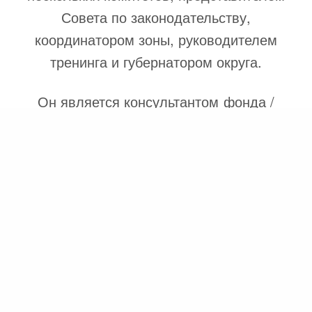
Совета по законодательству,
координатором зоны, руководителем
тренинга и губернатором округа.
Он является консультантом фонда /
основных подарков и сопредседателем
Комитета принимающей организации
Международной конвенции Ротари 2019
года в Гамбурге.
Кнаак является генеральным директором
компании Knaack KG, занимающейся
недвижимостью. Ранее он был партнером и
генеральным директором Knaack