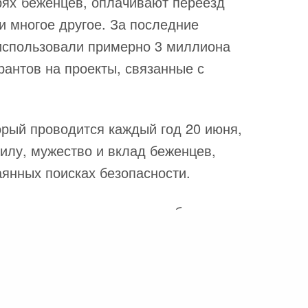
рях беженцев, оплачивают переезд
и многое другое. За последние
 использовали примерно 3 миллиона
рантов на проекты, связанные с
рый проводится каждый год 20 июня,
илу, мужество и вклад беженцев,
аянных поисках безопасности.
тари изменили жизнь тысяч беженцев:
ада, Ротари клуб Амхерст привез две
и в свою страну, где беженцы начинают
 группы в общине, чтобы помочь