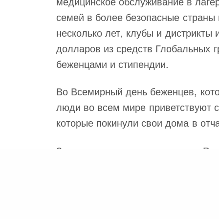
медицинское обслуживание в лаге
семей в более безопасные страны 
несколько лет, клубы и дистрикты
долларов из средств Глобальных г
беженцами и стипендии.
Во Всемирный день беженцев, кото
люди во всем мире приветствуют с
которые покинули свои дома в отч
Здесь примеры того, как члены Ро
PREVIOUS POST (P)
Відкриваємо нові горизонти!
В провинции Новая Шотландия, Кан
семьи из истерзанной войной Сири
новую жизнь. Клуб привлек другие