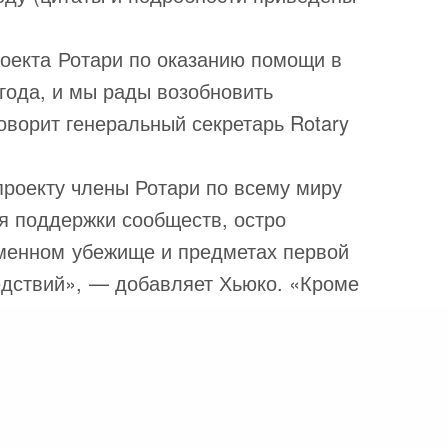
роекта Ротари по оказанию помощи в
 года, и мы рады возобновить
оворит генеральный секретарь Rotary
проекту члены Ротари по всему миру
ля поддержки сообществ, остро
менном убежище и предметах первой
едствий», — добавляет Хьюко. «Кроме
ат расширять сотрудничество с
акопления преднамеренного помощника
ным бедствиям».
тельный директор ShelterBox, сказала:
, Ротари рядом с нами. Начиная с