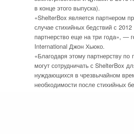
в конце этого выпуска).
«ShelterBox является партнером п
случае стихийных бедствий с 2012
партнерство еще на три года», — г
International Джон Хьюко.
«Благодаря этому партнерству по 
могут сотрудничать с ShelterBox д
нуждающихся в чрезвычайном вре
необходимости после стихийных б
того, Ротари и ShelterBox продолж
PREVIOUS POST (P)
помощью обучения готовности и н
110-я ежегодная конвенция Ротари!
в регионах, подверженных стихий
Кэролайн Уайт, временный исполни
«Всякий раз, когда случается беда