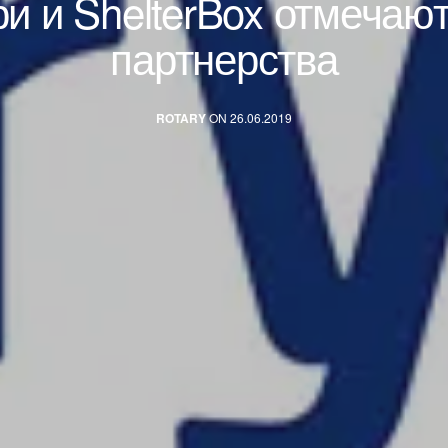
и и ShelterBox отмечаю
партнерства
ROTARY
ON 26.06.2019