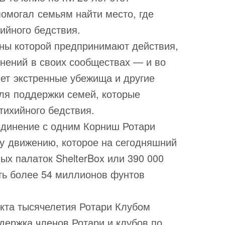
омогал семьям найти место, где
ийного бедствия.
ены которой предпринимают действия,
нений в своих сообществах — и во
яет экстренные убежища и другие
ля поддержки семей, которые
тихийного бедствия.
оединение с одним Корниш Ротари
у движению, которое на сегодняшний
ых палаток ShelterBox или 390 000
сть более 54 миллионов фунтов
кта тысячелетия Ротари Клубом
держка членов Ротари и клубов по