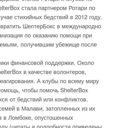
elterBox стала партнером Ротари по
учае стихийных бедствий в 2012 году.
ревратить ШелтерБокс в международно
анизация по оказанию помощи при
семьям, получившим убежище после
амки финансовой поддержки. Около
elterBox в качестве волонтеров,
еагирования. А клубы по всему миру
омощь, чтобы помочь ShelterBox
ся от бедствий или конфликтов.
семей в Малави, затопленных из их
в в Ломбоке, опустошенных
оду (цитаты и подробности приведены