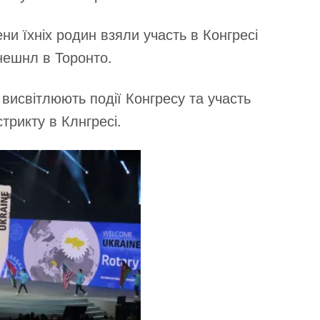
ни їхніх родин взяли участь в Конгресі
нешнл в Торонто.
 висвітлюють події Конгресу та участь
стрикту в Клнгресі.