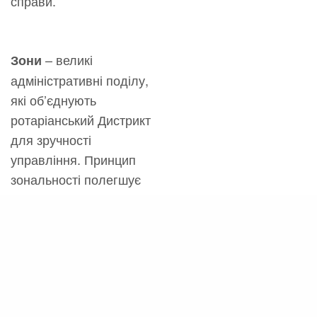
справи.
– великі
Зони
адміністративні поділу,
які об’єднують
ротаріанський Дистрикт
для зручності
управління. Принцип
зональності полегшує
формування відбіркового
комітету з виборів
Президента та
директорів РІ. На основі
зональної приналежності
працює також ряд