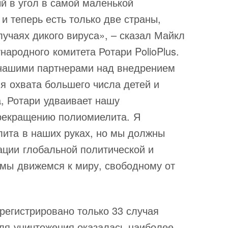
й в угол в самой маленькой
 и теперь есть только две страны,
учаях дикого вируса», – сказал Майкл
ародного комитета Ротари PolioPlus.
с нашими партнерами над внедрением
я охвата большего числа детей и
, Ротари удваивает нашу
рекращению полиомиелита. Я
лита в наших руках, но мы должны
ации глобальной политической и
 мы движемся к миру, свободному от
арегистрировано только 33 случая
ля уничтожения оказалась наиболее