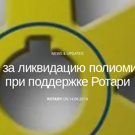
NEWS & UPDATES
 за ликвидацию полиом
при поддержке Ротари
ROTARY
ON 14.06.2019