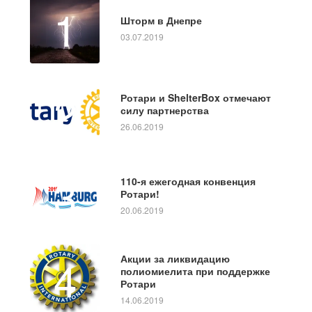
1
Шторм в Днепре
03.07.2019
2
Ротари и ShelterBox отмечают
силу партнерства
26.06.2019
3
110-я ежегодная конвенция
Ротари!
20.06.2019
4
Акции за ликвидацию
полиомиелита при поддержке
Ротари
14.06.2019