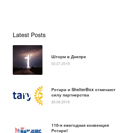
Latest Posts
1
Шторм в Днепре
03.07.2019
2
Ротари и ShelterBox отмечают
силу партнерства
26.06.2019
3
110-я ежегодная конвенция
Ротари!