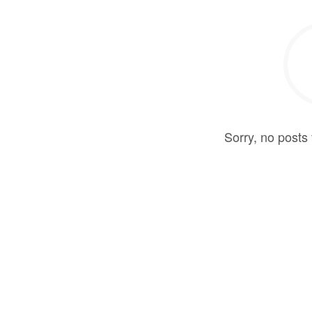
Sorry, no posts 