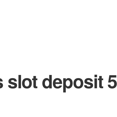
s slot deposit 5